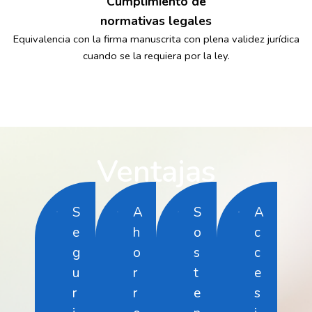
Cumplimiento de
normativas legales
Equivalencia con la firma manuscrita con plena validez jurídica
cuando se la requiera por la ley.
Ventajas
S
A
S
A
e
h
o
c
g
o
s
c
u
r
t
e
r
r
e
s