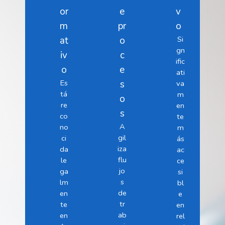
or
e
v
m
pr
o
at
o
Si
gn
iv
c
ific
o
e
ati
Es
s
va
tá
m
o
re
en
s
co
te
A
no
m
gil
ci
ás
iza
da
ac
flu
le
ce
jo
ga
si
s
lm
bl
de
en
e
tr
te
en
ab
en
rel