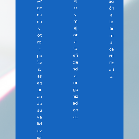
aj
Ar
aci
o
ge
ón
y
nti
a
m
na
la
ej
y
fir
or
ot
m
a
ro
a
la
s
ce
efi
pa
rti
cie
íse
fic
nci
s,
ad
a
as
a.
or
eg
ga
ur
niz
an
aci
do
on
su
al.
va
lid
ez
jur