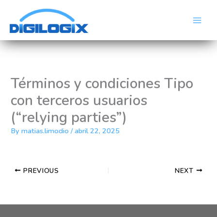
Skip
Main
to
Men
content
Términos y condiciones Tipo
con terceros usuarios
(“relying parties”)
By
matias.limodio
/
abril 22, 2025
PREVIOUS
NEXT