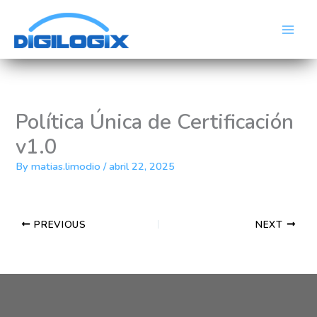
Skip
Main
to
Men
content
Política Única de Certificación
v1.0
By
matias.limodio
/
abril 22, 2025
PREVIOUS
NEXT