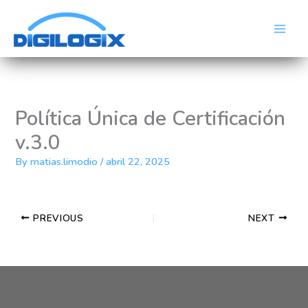
Skip
Main
to
Men
content
Política Única de Certificación
v.3.0
By
matias.limodio
/
abril 22, 2025
PREVIOUS
NEXT