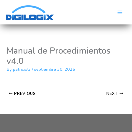
Skip
Main
to
Men
content
Manual de Procedimientos
v4.0
By
patriciols
/
septiembre 30, 2025
PREVIOUS
NEXT