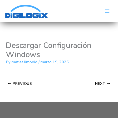
Skip
Main
to
Men
content
Descargar Configuración
Windows
By
matias.limodio
/
marzo 19, 2025
PREVIOUS
NEXT